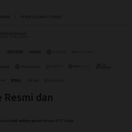
RIVASI
|
PERSETUJUAN COOKIES
e Resmi dan
mainan
slot online gacor
dengan RTP tinggi