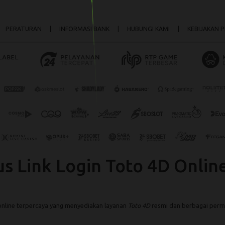
PERATURAN
|
INFORMASI BANK
|
HUBUNGI KAMI
|
KEBIJAKAN P
s Link Login Toto 4D Onlin
 online terpercaya yang menyediakan layanan
Toto 4D
resmi dan berbagai per