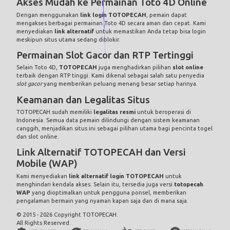
Akses Mudah ke Permainan Toto 4D Online
Dengan menggunakan
link login TOTOPECAH
, pemain dapat
mengakses berbagai permainan Toto 4D secara aman dan cepat. Kami
menyediakan
link alternatif
untuk memastikan Anda tetap bisa login
meskipun situs utama sedang diblokir.
Permainan Slot Gacor dan RTP Tertinggi
Selain Toto 4D,
TOTOPECAH
juga menghadirkan pilihan
slot online
terbaik dengan RTP tinggi. Kami dikenal sebagai salah satu penyedia
slot gacor
yang memberikan peluang menang besar setiap harinya.
Keamanan dan Legalitas Situs
TOTOPECAH sudah memiliki
legalitas resmi
untuk beroperasi di
Indonesia. Semua data pemain dilindungi dengan sistem keamanan
canggih, menjadikan situs ini sebagai pilihan utama bagi pencinta togel
dan slot online.
Link Alternatif TOTOPECAH dan Versi
Mobile (WAP)
Kami menyediakan
link alternatif login TOTOPECAH
untuk
menghindari kendala akses. Selain itu, tersedia juga versi
totopecah
WAP
yang dioptimalkan untuk pengguna ponsel, memberikan
pengalaman bermain yang nyaman kapan saja dan di mana saja.
© 2015 - 2026 Copyright TOTOPECAH.
All Rights Reserved.