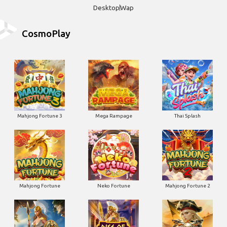
Desktop
Wap
CosmoPlay
Mahjong Fortune 3
Mega Rampage
Thai Splash
Mahjong Fortune
Neko Fortune
Mahjong Fortune 2