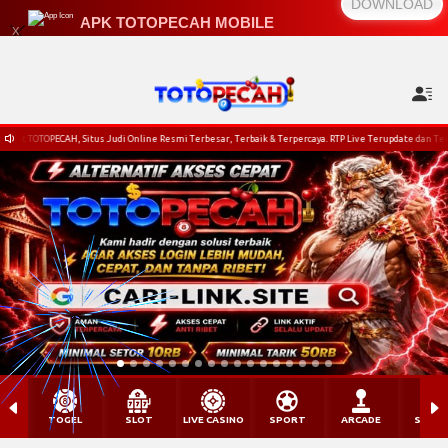
DOWNLOAD
APK TOTOPECAH MOBILE
x
Solusi Anti-Blokir & Login Tercepat.
OPECAH, Situs Judi Online Resmi Terbesar, Terbaik & Terpercaya. RTP Live Terupdate dan Terakurat !
TOGEL
SLOT
LIVE CASINO
SPORT
ARCADE
SABU