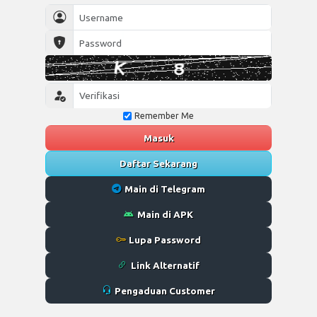
Remember Me
Masuk
Daftar Sekarang
Main di Telegram
Main di APK
Lupa Password
Link Alternatif
Pengaduan Customer