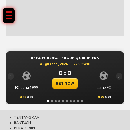
KLIK SINI
LEAGUE QUALIFIERS
UEFA CHAMPIONS LEA
 2026 — 22:59 WIB
August 11, 2026 
0 : 0
0 : 
Previous
Next
ET NOW
BET N
Larne FC
Bodo Glimt
-0.75
0.93
0.75
0.77
TENTANG KAMI
BANTUAN
PERATURAN