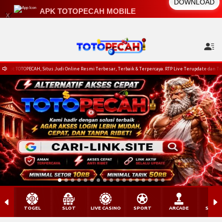
DOWNLOAD
APK TOTOPECAH MOBILE
x
Solusi Anti-Blokir & Login Tercepat.
lot TOTOPECAH, Situs Judi Online Resmi Terbesar, Terbaik & Terpercaya. RTP Live Terupdate dan Terakur
TOGEL
SLOT
LIVE CASINO
SPORT
ARCADE
SABU