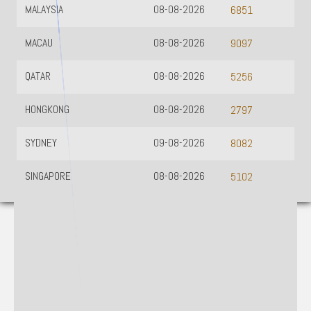
MALAYSIA
08-08-2026
6851
MACAU
08-08-2026
9097
QATAR
08-08-2026
5256
HONGKONG
08-08-2026
2797
SYDNEY
09-08-2026
8082
SINGAPORE
08-08-2026
5102