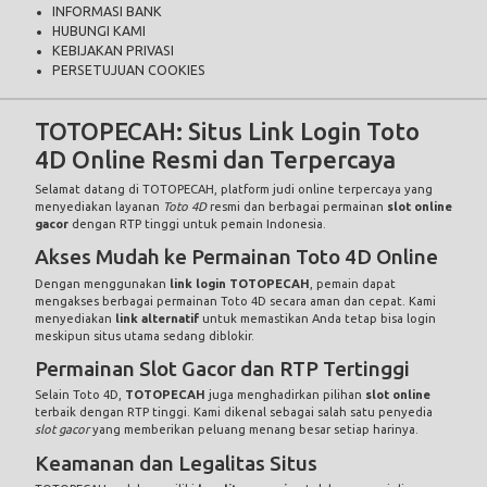
INFORMASI BANK
HUBUNGI KAMI
KEBIJAKAN PRIVASI
PERSETUJUAN COOKIES
TOTOPECAH: Situs Link Login Toto
4D Online Resmi dan Terpercaya
Selamat datang di
TOTOPECAH
, platform judi online terpercaya yang
menyediakan layanan
Toto 4D
resmi dan berbagai permainan
slot online
gacor
dengan RTP tinggi untuk pemain Indonesia.
Akses Mudah ke Permainan Toto 4D Online
Dengan menggunakan
link login TOTOPECAH
, pemain dapat
mengakses berbagai permainan Toto 4D secara aman dan cepat. Kami
menyediakan
link alternatif
untuk memastikan Anda tetap bisa login
meskipun situs utama sedang diblokir.
Permainan Slot Gacor dan RTP Tertinggi
Selain Toto 4D,
TOTOPECAH
juga menghadirkan pilihan
slot online
terbaik dengan RTP tinggi. Kami dikenal sebagai salah satu penyedia
slot gacor
yang memberikan peluang menang besar setiap harinya.
Keamanan dan Legalitas Situs