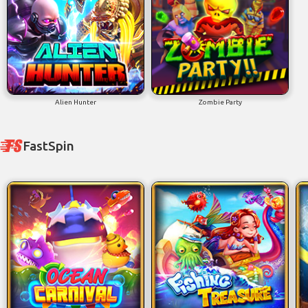
Alien Hunter
Zombie Party
FastSpin