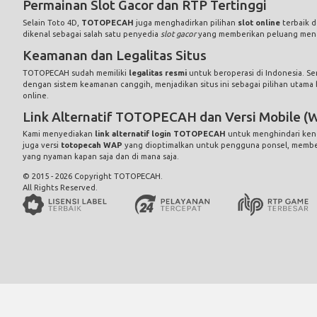
Selain Toto 4D,
TOTOPECAH
juga menghadirkan pilihan
slot online
terbaik d
dikenal sebagai salah satu penyedia
slot gacor
yang memberikan peluang menan
Keamanan dan Legalitas Situs
TOTOPECAH sudah memiliki
legalitas resmi
untuk beroperasi di Indonesia. S
dengan sistem keamanan canggih, menjadikan situs ini sebagai pilihan utama 
online.
Link Alternatif TOTOPECAH dan Versi Mobile (
Kami menyediakan
link alternatif login TOTOPECAH
untuk menghindari kenda
juga versi
totopecah WAP
yang dioptimalkan untuk pengguna ponsel, membe
yang nyaman kapan saja dan di mana saja.
© 2015 - 2026 Copyright TOTOPECAH.
All Rights Reserved.