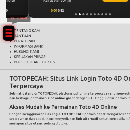
0.00
0.82
KLIK SINI
TENTANG KAMI
BANTUAN
PERATURAN
INFORMASI BANK
HUBUNGI KAMI
KEBIJAKAN PRIVASI
PERSETUJUAN COOKIES
TOTOPECAH: Situs Link Login Toto 4D O
Terpercaya
Selamat datang di
TOTOPECAH
, platform judi online terpercaya yang menyed
dan berbagai permainan
slot online gacor
dengan RTP tinggi untuk pemain I
Akses Mudah ke Permainan Toto 4D Online
Dengan menggunakan
link login TOTOPECAH
, pemain dapat mengakses ber
secara aman dan cepat. Kami menyediakan
link alternatif
untuk memastikan An
meskipun situs utama sedang diblokir.
Permainan Slot Gacor dan RTP Tertinggi