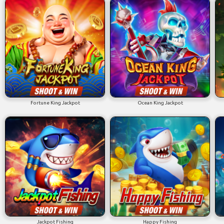
Fortune King Jackpot
Ocean King Jackpot
Jackpot Fishing
Happy Fishing