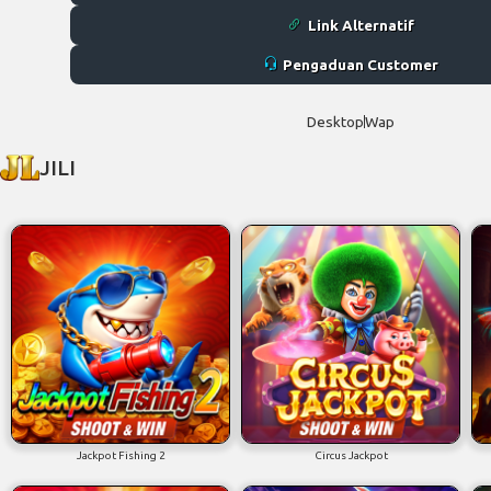
Link Alternatif
Pengaduan Customer
Desktop
Wap
JILI
Jackpot Fishing 2
Circus Jackpot