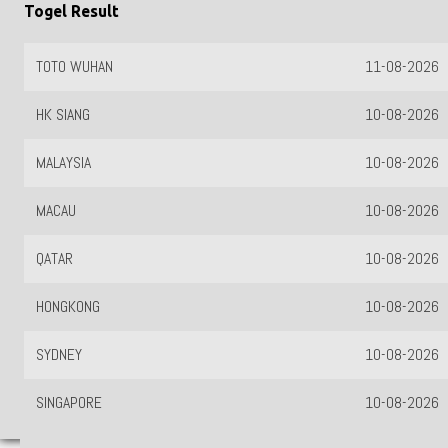
TOTO WUHAN
11-08-2026
HK SIANG
10-08-2026
MALAYSIA
10-08-2026
MACAU
10-08-2026
QATAR
10-08-2026
HONGKONG
10-08-2026
SYDNEY
10-08-2026
SINGAPORE
10-08-2026