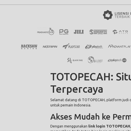
TOTOPECAH: Situ
Terpercaya
Selamat datang di
TOTOPECAH
, platform judi
untuk pemain Indonesia.
Akses Mudah ke Perm
Dengan menggunakan
link login TOTOPECAH
memastikan Anda tetap bisa login meskipun situ