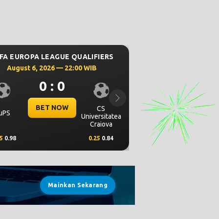
FA EUROPA LEAGUE QUALIFIERS
August 7, 2026 — 00:00 WIB
0 : 0
Next
BET NOW
Hradec
Besiktas
alove
25
-0.81
0.25
0.63
Mainkan Sekarang