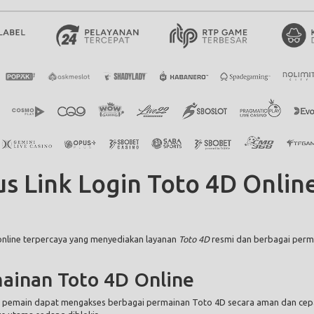
s Link Login Toto 4D Onlin
 online terpercaya yang menyediakan layanan
Toto 4D
resmi dan berbagai per
ainan Toto 4D Online
, pemain dapat mengakses berbagai permainan Toto 4D secara aman dan ce
s utama sedang diblokir.