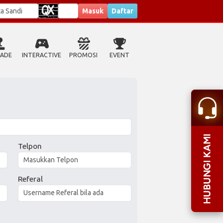
urat !
Selamat Datang di Situs Slot TOTOPECAH, Situs Judi Online Resm
Masuk
Daftar
ADE
INTERACTIVE
PROMOSI
EVENT
Telpon
Referal