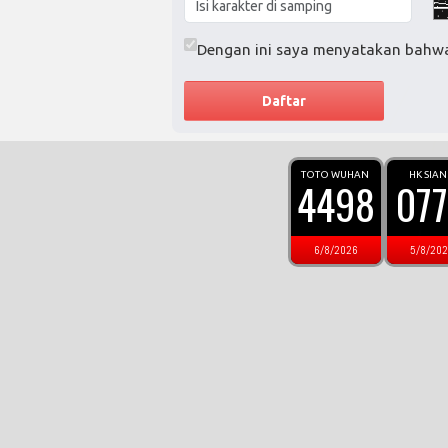
Dengan ini saya menyatakan bahw
TOTO WUHAN
HK SIA
4498
07
6/8/2026
5/8/20