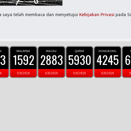
a saya telah membaca dan menyetujui
Kebijakan Privasi
pada Sit
NG
MALAYSIA
MACAU
QATAR
HONGKONG
73
1592
2883
5930
4245
6
26
5/8/2026
5/8/2026
5/8/2026
5/8/2026
5