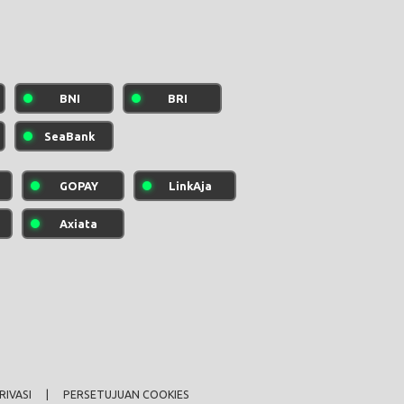
BNI
BRI
SeaBank
GOPAY
LinkAja
Axiata
RIVASI
|
PERSETUJUAN COOKIES