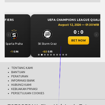
UEFA CHAMPIONS LEAGUE QUALIFIERS
August 12, 2026 — 01:30 WIB
0 : 0
Previous
Next
BET NOW
SK Sturm Graz
Fenerbahce
-0.5
0.95
0.5
0.87
TENTANG KAMI
BANTUAN
PERATURAN
INFORMASI BANK
HUBUNGI KAMI
KEBIJAKAN PRIVASI
PERSETUJUAN COOKIES
TOTOPECAH: Situs Link Login Toto