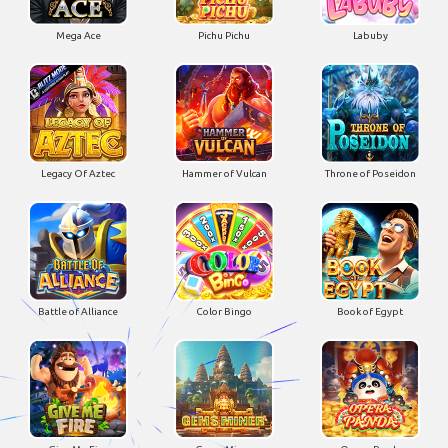
Mega Ace
Pichu Pichu
Labuby
Legacy Of Aztec
Hammer of Vulcan
Throne of Poseidon
Battle of Alliance
Color Bingo
Book of Egypt
Give Me Fire
Gems Miner
Opera Panda