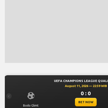
UEFA CHAMPIONS LEAGUE QUAL
August 11, 2026 — 22:00 WIB
0 : 0
Previous
BET NOW
Kairat Almaty (n)